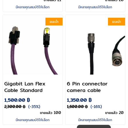
มีหลายคุณสมบัติให้เลือก
มีหลายคุณสมบัติให้เลือก
แนะนำ
แนะนำ
Gigabit Lan Flex
6 Pin connector
Cable Standard
camera cable
1,500.00 ฿
1,350.00 ฿
2,300.00 ฿
(-35%)
1,600.00 ฿
(-16%)
ขายแล้ว 100
ขายแล้ว 20
มีหลายคุณสมบัติให้เลือก
มีหลายคุณสมบัติให้เลือก