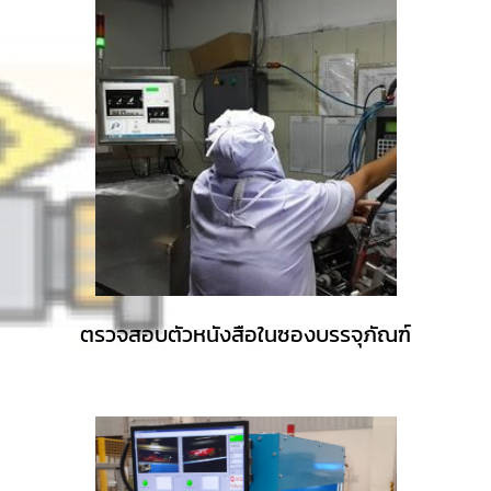
ตรวจสอบตัวหนังสือในซองบรรจุภัณฑ์