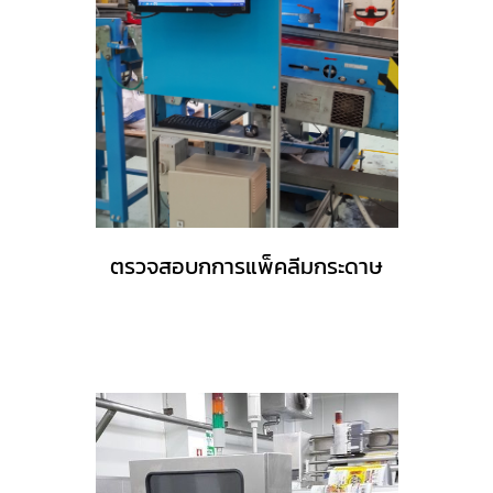
ตรวจสอบกการแพ็คลีมกระดาษ