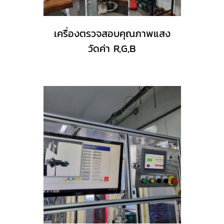
เครื่องตรวจสอบคุณภาพแสง
วัดค่า R,G,B